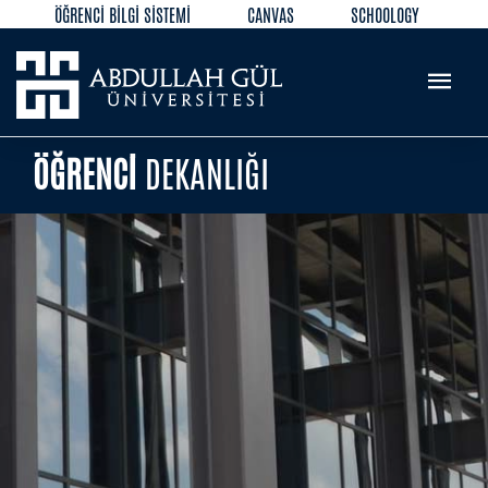
ÖĞRENCİ BİLGİ SİSTEMİ
CANVAS
SCHOOLOGY
KÜTÜPHANE
REZERVASYON
WEB MAIL
TR
EN
ÖĞRENCİ
DEKANLIĞI